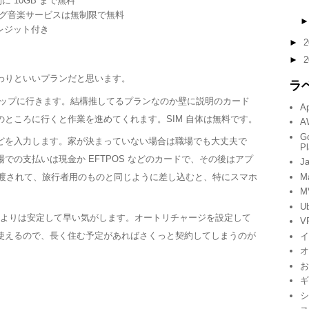
に 10GB まで無料
リーミング音楽サービスは無制限で無料
レジット付き
►
2
►
2
わりといいプランだと思います。
ラ
 ショップに行きます。結構推してるプランなのか壁に説明のカード
A
ところに行くと作業を進めてくれます。SIM 自体は無料です。
A
G
どを入力します。家が決まっていない場合は職場でも大丈夫で
Pl
での支払いは現金か EFTPOS などのカードで、その後はアプ
Ja
M
が渡されて、旅行者用のものと同じように差し込むと、特にスマホ
M
U
M よりは安定して早い気がします。オートリチャージを設定して
V
使えるので、長く住む予定があればさくっと契約してしまうのが