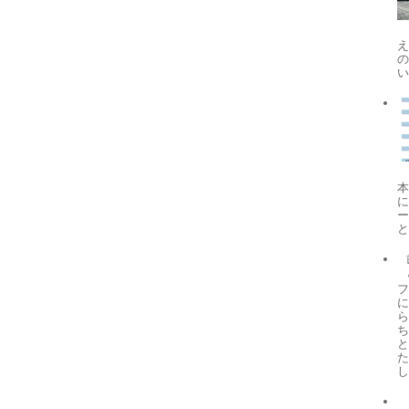
本
と
フ
に
ら
し