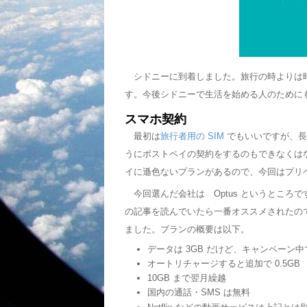
シドニーに到着しました。旅行の時よりは
す。今後シドニーで生活を始める人のために
スマホ契約
最初は
旅行者用の SIM
でもいいですが、長
うにポストペイの契約をするのもできなくは
イに遜色ないプランがあるので、今回はプリ
今回選んだ会社は Optus というところです。他
の記事を読んでいたら一番オススメされたの
ました。プランの概要は以下。
データは 3GB だけど、キャンペーン中で
オートリチャージすると追加で 0.5GB
10GB まで翌月繰越
国内の通話・SMS は無料