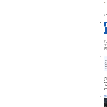
た
円
1
8
が