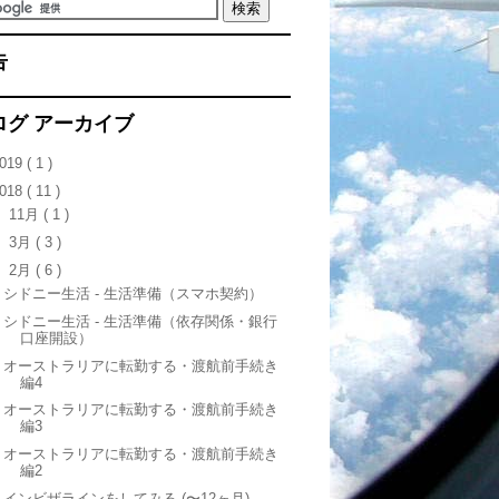
告
ログ アーカイブ
019
( 1 )
018
( 11 )
►
11月
( 1 )
►
3月
( 3 )
▼
2月
( 6 )
シドニー生活 - 生活準備（スマホ契約）
シドニー生活 - 生活準備（依存関係・銀行
口座開設）
オーストラリアに転勤する・渡航前手続き
編4
オーストラリアに転勤する・渡航前手続き
編3
オーストラリアに転勤する・渡航前手続き
編2
インビザラインをしてみる (〜12ヶ月)