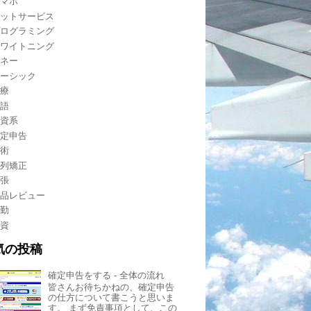
スマホ
ネットサービス
プログラミング
ホワイトニング
マネー
レーシック
医療
英語
外資系
確定申告
技術
歯列矯正
出張
製品レビュー
転勤
投資
気の投稿
確定申告をする - 全体の流れ
皆さんお待ちかねの、確定申告
の仕方について書こうと思いま
す。 まず免責事項として、この