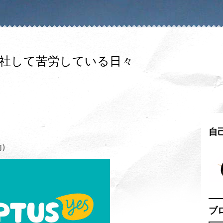
入社して苦労している日々
自
約）
ブ