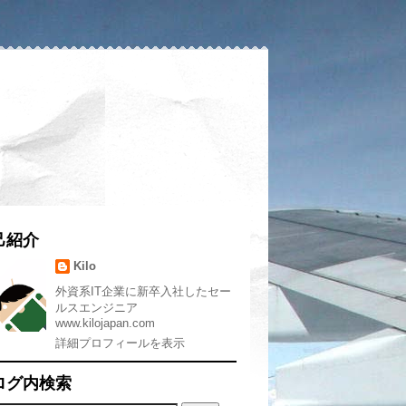
己紹介
Kilo
外資系IT企業に新卒入社したセー
ルスエンジニア
www.kilojapan.com
詳細プロフィールを表示
ログ内検索