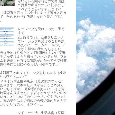
かいろいろ聞かれるので今回は
外資系の出張について記事にし
てみようと思います。とはい
え、外資系と言っても会社によって違うと思う
ので、そのあたりも考慮しながら読んで下さ
い。
レーシックを受けてみた：手術
まで
2日前まで 品川近視クリニック
でレーシックを受けることを決
めたので、ホームページのリン
クから検査の予約をしました。
当は予約は検査だけで1週間後くらいに実際
に手術を受けようと思っていたのですが、フォ
ームを送信した直後に電話がかかってきて検査
施術を同じ日にやると1万円引きです...
歯列矯正とホワイトニングをしてみる（検査
とホワイトニング）
ィリオン矯正歯科東京 は広尾駅のすぐ近く
あります。六本木ヒルズから歩くと15分く
いでしょうか。 完全予約制なので、ほぼ待
ち時間はありません。まずはどうなりたいのか
ということについてカウンセリングを行いまし
た。私の場合は上の前歯の両横の歯の向きを直
たいというのと、ホワイト...
シドニー生活 - 生活準備（家探