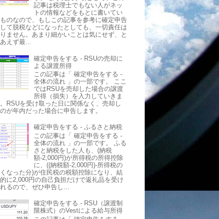
記事は税理士でもない人がネッ
トの情報などをもとに書いてい
るものなので、もしこの記事を参考に確定申告
をして脱税などになったとしても、一切責任は
取りません。あまり細かいことは気にせず、と
あえず最...
確定申告をする - RSUの売却に
よる譲渡所得
この記事は「 確定申告をする -
全体の流れ 」の一部です。 ここ
ではRSUを売却した場合の譲渡
所得（損失）を入力していきま
。RSUを受け取った日に関係なく、売却し
たのが年内だった場合に申告します。
確定申告をする - ふるさと納税
この記事は「 確定申告をする -
全体の流れ 」の一部です。 ふる
さと納税をした人も、(納税
額-2,000円)が所得税の所得控除
に、((納税額-2,000円)-所得税の
くなった分)が住民税の税額控除になり、結
的に2,000円の自己負担だけで返礼品を受け
れるので、ぜひ申告し...
確定申告をする - RSU（譲渡制
限株式）のVestによる給与所得