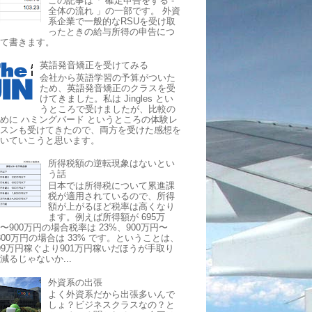
この記事は「 確定申告をする -
全体の流れ 」の一部です。 外資
系企業で一般的なRSUを受け取
ったときの給与所得の申告につ
いて書きます。
英語発音矯正を受けてみる
会社から英語学習の予算がついた
ため、英語発音矯正のクラスを受
けてきました。私は Jingles とい
うところで受けましたが、比較の
めに ハミングバード というところの体験レ
ッスンも受けてきたので、両方を受けた感想を
書いていこうと思います。
所得税額の逆転現象はないとい
う話
日本では所得税について累進課
税が適用されているので、所得
額が上がるほど税率は高くなり
ます。例えば所得額が 695万
〜900万円の場合税率は 23%、900万円〜
800万円の場合は 33% です。ということは、
99万円稼ぐより901万円稼いだほうが手取り
減るじゃないか...
外資系の出張
よく外資系だから出張多いんで
しょ？ビジネスクラスなの？と