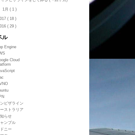
►
1月
( 1 )
017
( 18 )
016
( 29 )
ベル
pp Engine
WS
oogle Cloud
atform
vaScript
ac
VNO
buntu
PN
インビザライン
オーストラリア
お知らせ
ギャンブル
シドニー