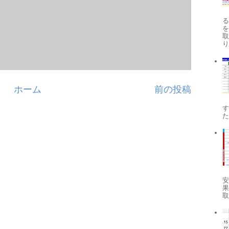
り
ホーム
前の投稿
す
安
果
取