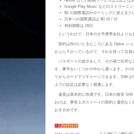
Netflix などの動画サービスは上記とは別
Google Play Music などのスト
$5 の国際電話やローミングに使えるク
日本への国際通話は $0.10 / 分
有効期限は 28日
というわけで、日本の大手携帯会社よりも
契約は街のいたるところにある Optus
がぶら下がっているので、それを持って店員の
パスポートの提示をして、その場で住所な
す。番号をいくつかの中から選べます。その場
リからカードでリチャージできます。SIM 
上での設定は必要なく開通します。
速度は基本的に快適です。日本の格安 SI
おけば、事実上ポストペイの契約と遜色なく
おすすめです。