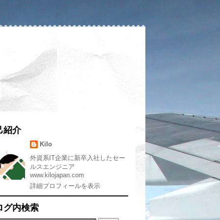
己紹介
Kilo
外資系IT企業に新卒入社したセー
ルスエンジニア
www.kilojapan.com
詳細プロフィールを表示
ログ内検索