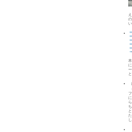
本
と
フ
に
ら
し