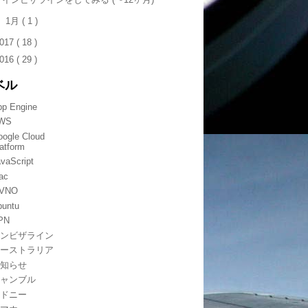
►
1月
( 1 )
017
( 18 )
016
( 29 )
ベル
pp Engine
WS
oogle Cloud
atform
vaScript
ac
VNO
buntu
PN
インビザライン
オーストラリア
お知らせ
ギャンブル
シドニー