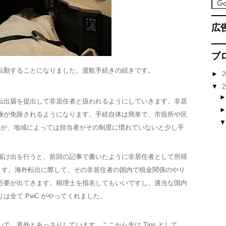
広
ブ
転勤することになりました。渡航手続きの続きです。
►
2
▼
2
転出届を提出して非居住者と扱われるようにしていきます。非居
険が免除されるようになります。手続自体は簡単で、市役所や区
すが、地域によっては担当者がその制度に慣れていないと少し手
届け出を行うと、前回の記事で書いたように非居住者として所得
なります。海外転出に際して、その非居住者の国内で税金関係のやり
必要が出てきます。税理士を指名してもいいですし、適当な国内
は全て PwC がやってくれました。
で、意外とあっさりしています。ここから先は Tips として…