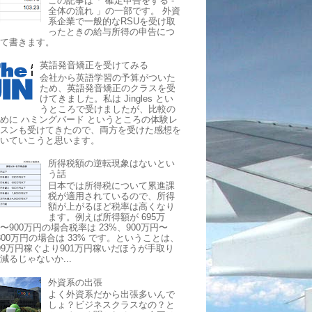
この記事は「 確定申告をする -
全体の流れ 」の一部です。 外資
系企業で一般的なRSUを受け取
ったときの給与所得の申告につ
いて書きます。
英語発音矯正を受けてみる
会社から英語学習の予算がついた
ため、英語発音矯正のクラスを受
けてきました。私は Jingles とい
うところで受けましたが、比較の
めに ハミングバード というところの体験レ
ッスンも受けてきたので、両方を受けた感想を
書いていこうと思います。
所得税額の逆転現象はないとい
う話
日本では所得税について累進課
税が適用されているので、所得
額が上がるほど税率は高くなり
ます。例えば所得額が 695万
〜900万円の場合税率は 23%、900万円〜
800万円の場合は 33% です。ということは、
99万円稼ぐより901万円稼いだほうが手取り
減るじゃないか...
外資系の出張
よく外資系だから出張多いんで
しょ？ビジネスクラスなの？と