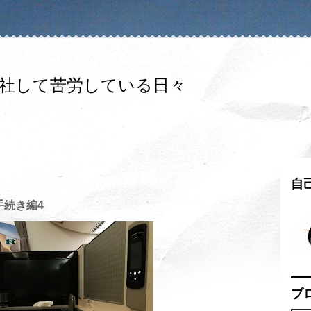
入社して苦労している日々
自
手続き編4
ブ