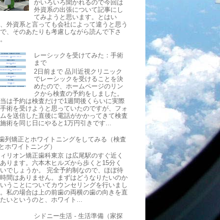
かいろいろ聞かれるので今回は
外資系の出張について記事にし
てみようと思います。とはい
え、外資系と言っても会社によって違うと思う
ので、そのあたりも考慮しながら読んで下さ
い。
レーシックを受けてみた：手術
まで
2日前まで 品川近視クリニック
でレーシックを受けることを決
めたので、ホームページのリン
クから検査の予約をしました。
当は予約は検査だけで1週間後くらいに実際
に手術を受けようと思っていたのですが、フォ
ームを送信した直後に電話がかかってきて検査
施術を同じ日にやると1万円引きです...
歯列矯正とホワイトニングをしてみる（検査
とホワイトニング）
ィリオン矯正歯科東京 は広尾駅のすぐ近く
あります。六本木ヒルズから歩くと15分く
いでしょうか。 完全予約制なので、ほぼ待
ち時間はありません。まずはどうなりたいのか
ということについてカウンセリングを行いまし
た。私の場合は上の前歯の両横の歯の向きを直
たいというのと、ホワイト...
シドニー生活 - 生活準備（家探