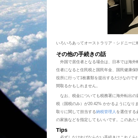
いろいろあってオーストラリア・シドニーに
その他の手続きの話
外国で居住者となる場合は、日本では海外
住者になると住民税と国民年金、国民健康保
役所に行って1枚書類を提出するだけなので
間取るかもしれません。
なお、税金についても税務署に海外転出の
税（国税のみ）が20.42% かかるように
取りに関して担当する
納税管理人
を選任する
の家族などを指定してもいいです。このあたり
Tips
必ずしなければならない手続きはこれくらい