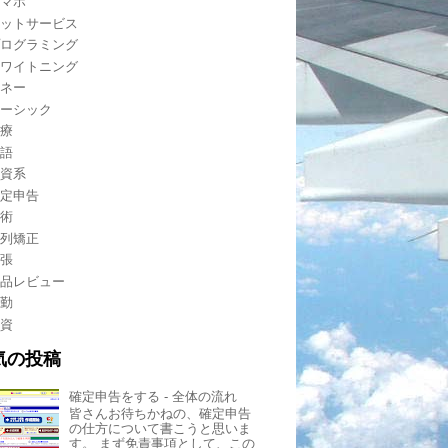
スマホ
ネットサービス
プログラミング
ホワイトニング
マネー
レーシック
医療
英語
外資系
確定申告
技術
歯列矯正
出張
製品レビュー
転勤
投資
気の投稿
確定申告をする - 全体の流れ
皆さんお待ちかねの、確定申告
の仕方について書こうと思いま
す。 まず免責事項として、この