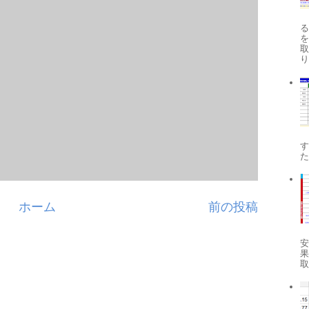
り
す
ホーム
前の投稿
安
果
取