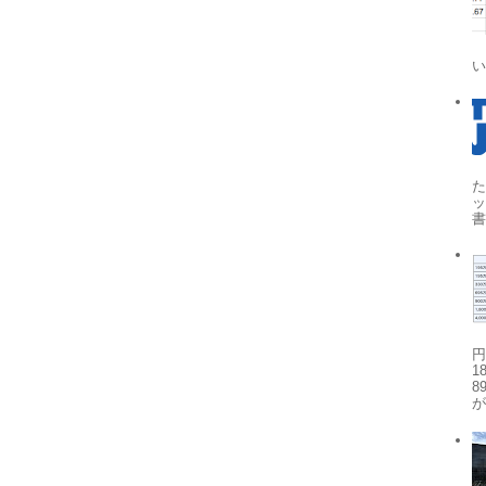
た
円
1
8
が