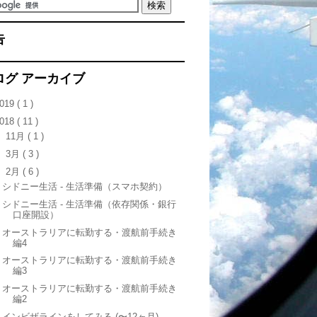
告
ログ アーカイブ
019
( 1 )
018
( 11 )
►
11月
( 1 )
►
3月
( 3 )
▼
2月
( 6 )
シドニー生活 - 生活準備（スマホ契約）
シドニー生活 - 生活準備（依存関係・銀行
口座開設）
オーストラリアに転勤する・渡航前手続き
編4
オーストラリアに転勤する・渡航前手続き
編3
オーストラリアに転勤する・渡航前手続き
編2
インビザラインをしてみる (〜12ヶ月)