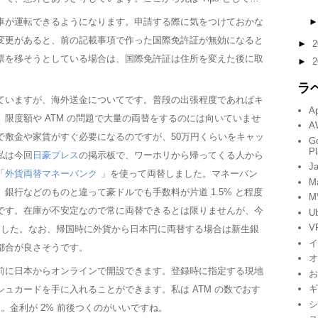
車が運転できるようになります。申請する際に気をつけておかな
変更があると、前の記載事項で作った国際免許証が無効になると
►
2
票を移そうとしている場合は、国際免許証は住所を変えた後に取
►
2
ラ
ていますが、海外送金についてです。普段の出張程度であればキ
A
限度額や ATM の問題で大量の両替をするのには向いていませ
A
で敷金や家賃がすぐ必要になるのですが、50万円くらいをキャッ
G
Pl
私は今回
日豪プレス
の掲示板で、ワーホリから帰ってくる人から
Ja
「
外貨両替マネーバンク
」を使って両替しました。マネーバン
M
銀行などのものと違って豪ドルでも手数料が片道 1.5% と程度
M
です。在庫が不安定なので常に両替できるとは限りませんが、今
U
V
ました。なお、帰国時に外貨から日本円に両替する場合は新生銀
都合が良さそうです。
前に日本からオンラインで開設できます。登録時に指定する現地
ュカードを手に入れることができます。私は ATM の数でおす
。金利が 2% 前後つくのがいいですね。