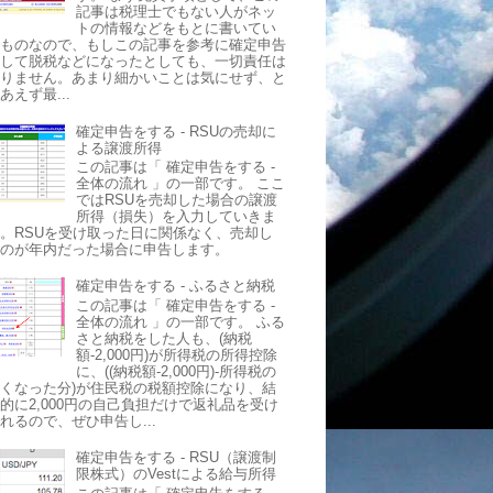
記事は税理士でもない人がネッ
トの情報などをもとに書いてい
るものなので、もしこの記事を参考に確定申告
をして脱税などになったとしても、一切責任は
取りません。あまり細かいことは気にせず、と
あえず最...
確定申告をする - RSUの売却に
よる譲渡所得
この記事は「 確定申告をする -
全体の流れ 」の一部です。 ここ
ではRSUを売却した場合の譲渡
所得（損失）を入力していきま
。RSUを受け取った日に関係なく、売却し
たのが年内だった場合に申告します。
確定申告をする - ふるさと納税
この記事は「 確定申告をする -
全体の流れ 」の一部です。 ふる
さと納税をした人も、(納税
額-2,000円)が所得税の所得控除
に、((納税額-2,000円)-所得税の
くなった分)が住民税の税額控除になり、結
的に2,000円の自己負担だけで返礼品を受け
れるので、ぜひ申告し...
確定申告をする - RSU（譲渡制
限株式）のVestによる給与所得