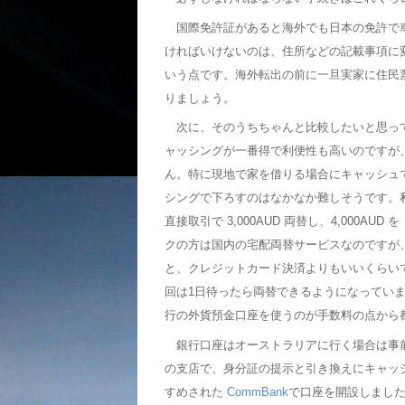
国際免許証があると海外でも日本の免許で
ければいけないのは、住所などの記載事項に
いう点です。海外転出の前に一旦実家に住民
りましょう。
次に、そのうちちゃんと比較したいと思っ
ャッシングが一番得で利便性も高いのですが、
ん。特に現地で家を借りる場合にキャッシュ
シングで下ろすのはなかなか難しそうです。
直接取引で 3,000AUD 両替し、4,000AUD を
クの方は国内の宅配両替サービスなのですが、
と、クレジットカード決済よりもいいくらい
回は1日待ったら両替できるようになってい
行の外貨預金口座を使うのが手数料の点から
銀行口座はオーストラリアに行く場合は事
の支店で、身分証の提示と引き換えにキャッシ
すめされた
CommBank
で口座を開設しました