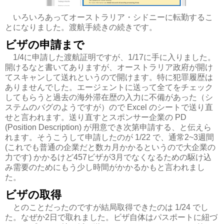
いろいろあってオーストラリア・シドニーに転勤するこ
とになりました。渡航手続きの続きです。
ビザの申請まで
1/4に申請した渡航証明ですが、1/17に手に入りました。
開けるなと書いてありますが、オーストラリア政府が開け
てスキャンして送れというので開けます。特に犯罪履歴は
ありませんでした。エージェントに送って全てをチェック
してもらうと過去の海外滞在歴の入力に不備があった（シ
ステムのバグのようですが）ので Excel のシートで送り直
せと言われます。送り直すとスポンサー企業の PD
(Position Description) が用意でき次第申請する、と伝えら
れます。そうこうして申請したのが 1/22 で、通常2~3週間
(これでも普通の企業だと数カ月かかるというので大企業の
力です) かかるけど457ビザが3月でなくなるための駆け込
み需要のためにもう少し時間がかかるかもと言われまし
た。
ビザの取得
とのことだったのですが結局取得できたのは 1/24 でし
た。なぜか2日で取れました。ビザ自体はパスポートに紐づ